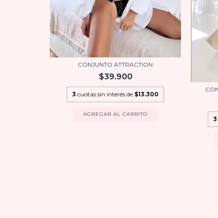
CONJUNTO ATTRACTION
$39.900
AMANTAR
CON
3
cuotas sin interés de
$13.300
00
AGREGAR AL CARRITO
3
.333,33
TO