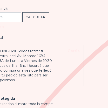
l CP:
CAMBIAR CP
envío
CALCULAR
tal
al
Gratis
INGERIE Podés retirar tu
stro local Av. Monroe 1684
BA de Lunes a Viernes de 10.30
dos de 11 a 16hs. Recordá que
 tu compra una vez que te llegó
 tu pedido está listo para ser
esperamos!
rotegida
cuidados durante toda la compra.