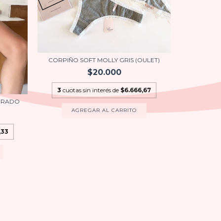
CORPIÑO SOFT MOLLY GRIS (OULET)
$20.000
3
cuotas sin interés de
$6.666,67
CON
RRADO
AGREGAR AL CARRITO
3
cuot
,33
A