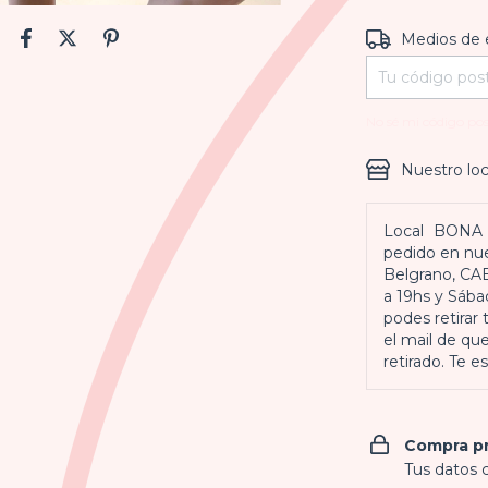
Entregas para e
Medios de 
No sé mi código pos
Nuestro loc
Local
BONA L
pedido en nue
Belgrano, CA
a 19hs y Sába
podes retirar
el mail de que
retirado. Te 
Compra p
Tus datos 