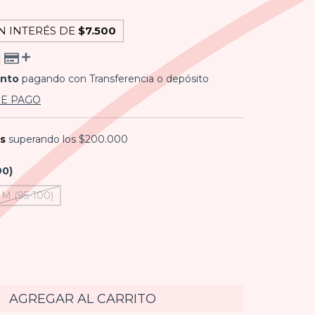
N INTERÉS DE
$7.500
ento
pagando con Transferencia o depósito
DE PAGO
is
superando los
$200.000
90)
M (95-100)